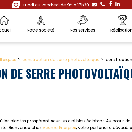
Lundi au vendredi de 9h à 17h30
ccueil
Notre société
Nos services
Réalisatio
ltaïques
construction de serre photovoltaïque
construction
N DE SERRE PHOTOVOLTAÏQU
où les plantes prospèrent sous un ciel bleu éclatant. Au cœur 
nité. Bienvenue chez
Acama Énergies
, votre partenaire dévoué 