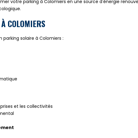
er votre parking à Colomiers en une source d'énergie renouvel
cologique.
 À COLOMIERS
 parking solaire à Colomiers :
imatique
ises et les collectivités
emental
nement