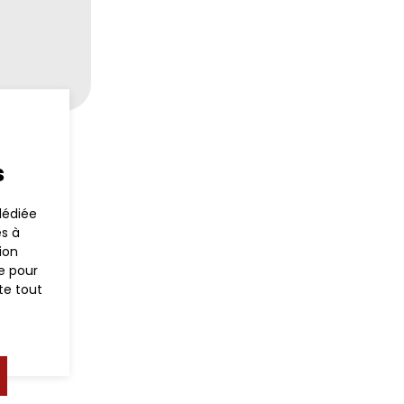
s
dédiée
es à
ion
e pour
te tout