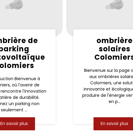
brière de
ombrière
parking
solaires
tovoltaïque
Colomier
olomiers
Bienvenue sur la page 
aux ombrières solair
duction Bienvenue à
Colomiers, une solut
iers, où l'avenir de
innovante et écologiqu
 rencontre l'innovation
produire de l'énergie ver
tière de durabilité.
en p...
nez un parking non
seulement ...
En savoir plus
En savoir plus