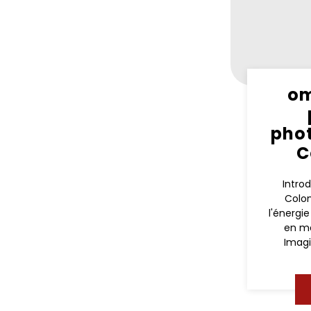
om
pho
C
Intro
Colom
l'énergie
en ma
Imagi