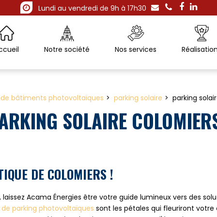
Lundi au vendredi de 9h à 17h30
ccueil
Notre société
Nos services
Réalisatio
 de bâtiments photovoltaïques
parking solaire
parking solai
ARKING SOLAIRE COLOMIER
TIQUE DE COLOMIERS !
, laissez Acama Énergies être votre guide lumineux vers des solu
 de parking photovoltaïques
sont les pétales qui fleuriront vot